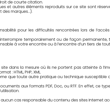
roit de courte citation.
ques et autres éléments reproduits sur ce site sont réserv
roit des marques…).
onsabilité pour les difficultés rencontrées lors de l’acc
r, d’interrompre temporairement ou de façon permanente, t
sable à votre encontre ou à l’encontre d’un tiers de tout
ce site dans la mesure où ils ne portent pas atteinte à l’
ormat : HTML, PHP, XML.
même que toute autre pratique ou technique susceptible d
s documents aux formats PDF, Doc, ou RTF. En effet, ce 
tilisation.
 en aucun cas responsable du contenu des sites Internet ac