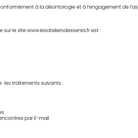
 conformément à la déontologie et à l’engagement de l’asso
ur le site www.lesateliersdessenia.fr est :
e les traitements suivants :
es
rencontres par E-mail